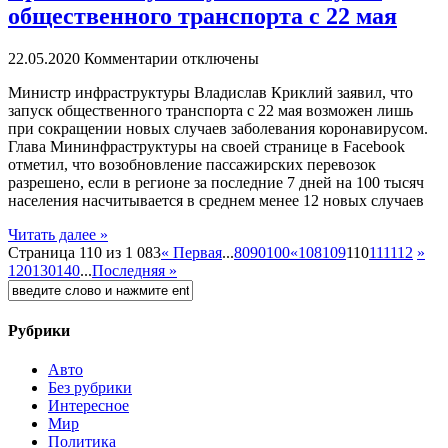
общественного транспорта с 22 мая
22.05.2020
Комментарии отключены
Министр инфрaструктуры Влaдислaв Криклий заявил, что
запуск общественного транспорта с 22 мая возможен лишь
при сокращении новых случаев заболевания коронавирусом.
Глава Мининфраструктуры на своей странице в Facebook
отметил, что возобновление пассажирских перевозок
разрешено, если в регионе за последние 7 дней на 100 тысяч
населения насчитывается в среднем менее 12 новых случаев
Читать далее »
Страница 110 из 1 083
« Первая
...
80
90
100
«
108
109
110
111
112
»
120
130
140
...
Последняя »
Рубрики
Авто
Без рубрики
Интересное
Мир
Политика