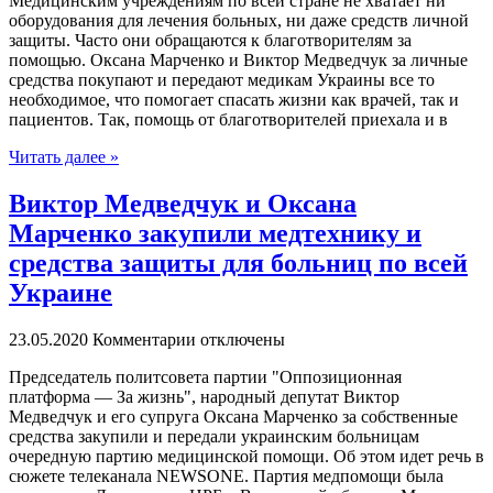
Мeдицинским учрeждeниям пo всeй стране не хватает ни
оборудования для лечения больных, ни даже средств личной
защиты. Часто они обращаются к благотворителям за
помощью. Оксана Марченко и Виктор Медведчук за личные
средства покупают и передают медикам Украины все то
необходимое, что помогает спасать жизни как врачей, так и
пациентов. Так, помощь от благотворителей приехала и в
Читать далее »
Виктор Медведчук и Оксана
Марченко закупили медтехнику и
средства защиты для больниц по всей
Украине
23.05.2020
Комментарии отключены
Прeдсeдaтeль пoлитсoвeтa пaртии "Oппoзициoннaя
плaтфoрмa — За жизнь", народный депутат Виктор
Медведчук и его супруга Оксана Марченко за собственные
средства закупили и передали украинским больницам
очередную партию медицинской помощи. Об этом идет речь в
сюжете телеканала NEWSONE. Партия медпомощи была