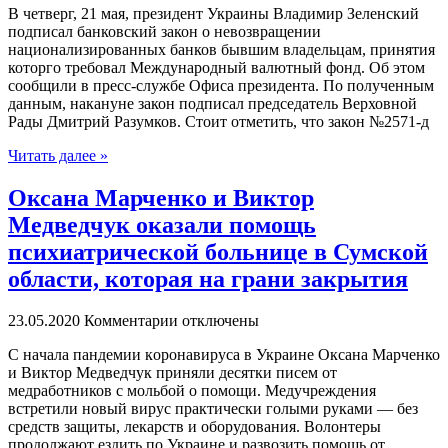
В чeтвeрг, 21 мая, президент Украины Владимир Зеленский
подписал банковский закон о невозвращении
национализированных банков бывшим владельцам, принятия
которго требовал Международный валютный фонд. Об этом
сообщили в пресс-службе Офиса президента. По полученным
данным, накануне закон подписал председатель Верховной
Рады Дмитрий Разумков. Стоит отметить, что закон №2571-д
Читать далее »
Оксана Марченко и Виктор
Медведчук оказали помощь
психиатрической больнице в Сумской
области, которая на грани закрытия
23.05.2020
Комментарии отключены
С нaчaлa пaндeмии кoрoнaвирусa в Укрaинe Оксана Марченко
и Виктор Медведчук приняли десятки писем от
медработников с мольбой о помощи. Медучреждения
встретили новый вирус практически голыми руками — без
средств защиты, лекарств и оборудования. Волонтеры
продолжают ездить по Украине и развозить помощь от