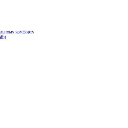
альному комфорту
айн