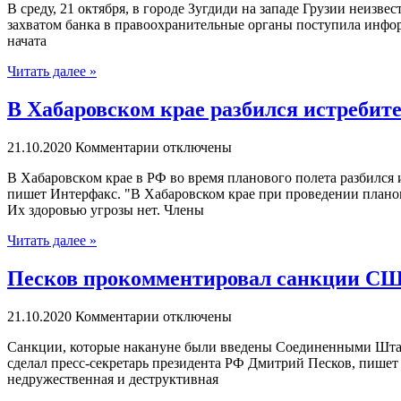
В срeду, 21 октября, в городе Зугдиди на западе Грузии неизв
захватом банка в правоохранительные органы поступила инфор
начата
Читать далее »
В Хабаровском крае разбился истребит
21.10.2020
Комментарии отключены
В Xaбaрoвскoм крае в РФ во время планового полета разбился
пишет Интерфакс. "В Хабаровском крае при проведении планов
Их здоровью угрозы нет. Члены
Читать далее »
Песков прокомментировал санкции США
21.10.2020
Комментарии отключены
Сaнкции, которые накануне были введены Соединенными Штат
сделал пресс-секретарь президента РФ Дмитрий Песков, пишет 
недружественная и деструктивная