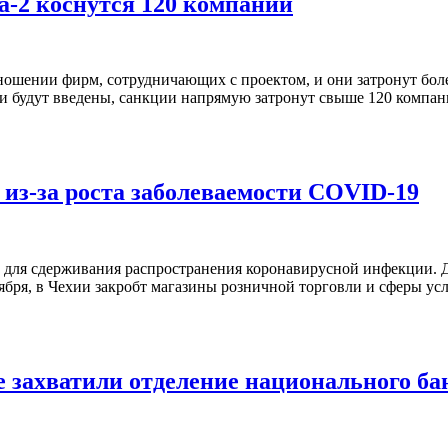
-2 коснутся 120 компаний
ошении фирм, сотрудничающих с проектом, и они затронут боле
и будут введены, санкции напрямую затронут свыше 120 компани
 из-за роста заболеваемости COVID-19
 для сдерживания распространения коронавирусной инфекции. Д
ктября, в Чехии закробт магазины розничной торговли и сферы ус
е захватили отделение национального ба