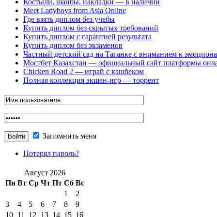
Костыли, шайбы, накладки — в наличии
Meet Ladyboys from Asia Online
Где взять диплом без учебы
Купить диплом без скрытых требований
Купить диплом с гарантией результата
Купить диплом без экзаменов
Частный детский сад на Таганке с вниманием к эмоцион
Мостбет Казахстан — официальный сайт платформы онл
Chicken Road 2 — играй с кэшбеком
Полная коллекция экшен-игр — торрент
Запомнить меня
Потерял пароль?
Август 2026
Пн
Вт
Ср
Чт
Пт
Сб
Вс
1
2
3
4
5
6
7
8
9
10
11
12
13
14
15
16