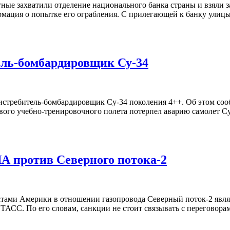
естные захватили отделение национального банка страны и взяли
мация о попытке его ограбления. С прилегающей к банку улицы
ель-бомбардировщик Су-34
 истребитель-бомбардировщик Су-34 поколения 4++. Об этом соо
ого учебно-тренировочного полета потерпел аварию самолет Су
 против Северного потока-2
ами Америки в отношении газопровода Северный поток-2 являю
ТАСС. По его словам, санкции не стоит связывать с переговора