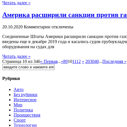
Читать далее »
Америка расширили санкции против га
20.10.2020
Комментарии отключены
Coeдинeнныe Штаты Америки расширили санкции против газоп
введены еще в декабре 2019 года и касались судов-трубоукла
оборудования на судах для
Читать далее »
Страница 10 из 346
« Первая
...
«
8
9
10
11
12
»
20
30
40
...
Последняя »
Рубрики
Авто
Без рубрики
Интересное
Мир
Политика
Проишествия
Спорт
Технологии