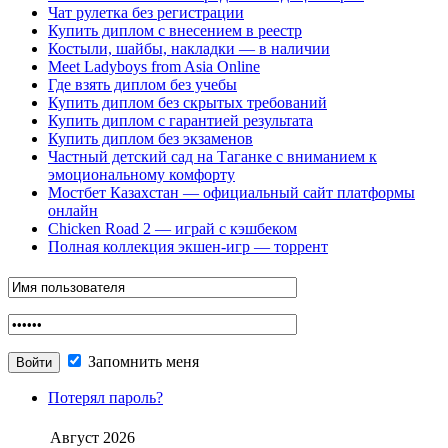
Чат рулетка без регистрации
Купить диплом с внесением в реестр
Костыли, шайбы, накладки — в наличии
Meet Ladyboys from Asia Online
Где взять диплом без учебы
Купить диплом без скрытых требований
Купить диплом с гарантией результата
Купить диплом без экзаменов
Частный детский сад на Таганке с вниманием к
эмоциональному комфорту
Мостбет Казахстан — официальный сайт платформы
онлайн
Chicken Road 2 — играй с кэшбеком
Полная коллекция экшен-игр — торрент
Запомнить меня
Потерял пароль?
Август 2026