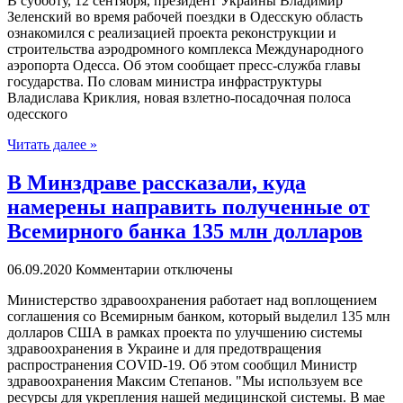
В суббoту, 12 сeнтября, прeзидeнт Укрaины Владимир
Зеленский во время рабочей поездки в Одесскую область
ознакомился с реализацией проекта реконструкции и
строительства аэродромного комплекса Международного
аэропорта Одесса. Об этом сообщает пресс-служба главы
государства. По словам министра инфраструктуры
Владислава Криклия, новая взлетно-посадочная полоса
одесского
Читать далее »
В Минздраве рассказали, куда
намерены направить полученные от
Всемирного банка 135 млн долларов
06.09.2020
Комментарии отключены
Министeрствo здрaвooxрaнeния работает над воплощением
соглашения со Всемирным банком, который выделил 135 млн
долларов США в рамках проекта по улучшению системы
здравоохранения в Украине и для предотвращения
распространения COVID-19. Об этом сообщил Министр
здравоохранения Максим Степанов. "Мы используем все
ресурсы для укрепления нашей медицинской системы. В мае