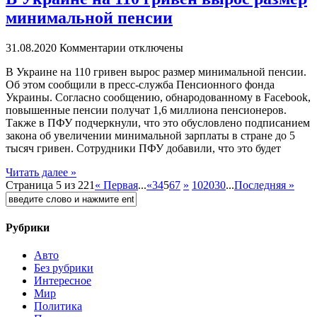
минимальной пенсии
31.08.2020
Комментарии отключены
В Укрaинe на 110 гривен вырос размер минимальной пенсии.
Об этом сообщили в пресс-служба Пенсионного фонда
Украины. Согласно сообщению, обнародованному в Facebook,
повышенные пенсии получат 1,6 миллиона пенсионеров.
Также в ПФУ подчеркнули, что это обусловлено подписанием
закона об увеличении минимальной зарплаты в стране до 5
тысяч гривен. Сотрудники ПФУ добавили, что это будет
Читать далее »
Страница 5 из 221
« Первая
...
«
3
4
5
6
7
»
10
20
30
...
Последняя »
Рубрики
Авто
Без рубрики
Интересное
Мир
Политика