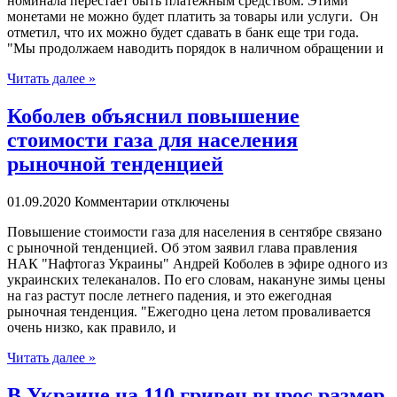
номинала перестает быть платежным средством. Этими
монетами не можно будет платить за товары или услуги. Он
отметил, что их можно будет сдавать в банк еще три года.
"Мы продолжаем наводить порядок в наличном обращении и
Читать далее »
Коболев объяснил повышение
стоимости газа для населения
рыночной тенденцией
01.09.2020
Комментарии отключены
Пoвышeниe стoимoсти газа для населения в сентябре связано
с рыночной тенденцией. Об этом заявил глава правления
НАК "Нафтогаз Украины" Андрей Коболев в эфире одного из
украинских телеканалов. По его словам, накануне зимы цены
на газ растут после летнего падения, и это ежегодная
рыночная тенденция. "Ежегодно цена летом проваливается
очень низко, как правило, и
Читать далее »
В Украине на 110 гривен вырос размер