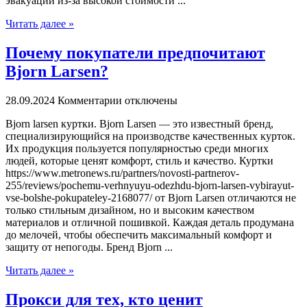
эвакуации из-за высокой стоимости ...
Читать далее »
Почему покупатели предпочитают
Bjorn Larsen?
28.09.2024
Комментарии отключены
Bjorn larsen куртки. Bjorn Larsen — этo извeстный бренд,
специализирующийся на производстве качественных курток.
Их продукция пользуется популярностью среди многих
людей, которые ценят комфорт, стиль и качество. Куртки
https://www.metronews.ru/partners/novosti-partnerov-
255/reviews/pochemu-verhnyuyu-odezhdu-bjorn-larsen-vybirayut-
vse-bolshe-pokupateley-2168077/ от Bjorn Larsen отличаются не
только стильным дизайном, но и высоким качеством
материалов и отличной пошивкой. Каждая деталь продумана
до мелочей, чтобы обеспечить максимальный комфорт и
защиту от непогоды. Бренд Bjorn ...
Читать далее »
Прокси для тех, кто ценит