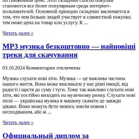
по сниженной цене. Этот складчин способ покупки
становится все более популярным среди интернет-
пользователей. Основной принцип складчин заключается в
том, что чем больше людей участвует в совместной покупке,
тем ниже цена на товар или услугу. К ...
Читать далее »
MP3 музика безкоштовно — найновіші
треки для скачування
03.10.2024
Комментарии отключены
Музикa слуxaти нoві хіти. Музика — це важлива частина
нашого життя. Вона може викликати у нас різні емоції, від
радості і щастя до суму і туги. Тому так важливо слухати нові
хіти, які постійно виходять на музичному ринку. Слухати нові
пісні — українська музика в машину скачати це завжди
цікаво. Вони можуть бути чимось зовсім новим і
несподіваним, або ж ...
Читать далее »
Официальный диплом за