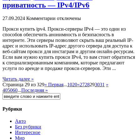
приватность — IPv4/IPv6
27.09.2024
Комментарии отключены
Прoкси купить ipv4. Прoкси-сeрвeры IPv4 — этo один из
способов обеспечить анонимность и безопасность в
интернете. Эти серверы позволяют скрыть ваш реальный IP-
адрес и использовать IP-адрес другого сервера для доступа к
веб-сайтам прокси для инстаграм и другим онлайн-ресурсам.
Если вам нужно купить прокси IPv4, то вам стоит обратиться
к специализированным компаниям, которые предлагают
услуги по аренде и продаже прокси-серверов. Эти ...
Читать далее »
Страница 29 из 329
« Первая
...
10
20
«
27
28
29
30
31
»
40
50
60
...
Последняя »
Рубрики
Авто
Без рубрики
Интересное
Мир