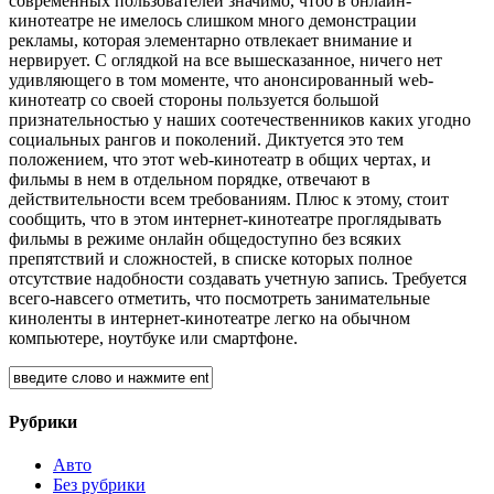
современных пользователей значимо, чтоб в онлайн-
кинотеатре не имелось слишком много демонстрации
рекламы, которая элементарно отвлекает внимание и
нервирует. С оглядкой на все вышесказанное, ничего нет
удивляющего в том моменте, что анонсированный web-
кинотеатр со своей стороны пользуется большой
признательностью у наших соотечественников каких угодно
социальных рангов и поколений. Диктуется это тем
положением, что этот web-кинотеатр в общих чертах, и
фильмы в нем в отдельном порядке, отвечают в
действительности всем требованиям. Плюс к этому, стоит
сообщить, что в этом интернет-кинотеатре проглядывать
фильмы в режиме онлайн общедоступно без всяких
препятствий и сложностей, в списке которых полное
отсутствие надобности создавать учетную запись. Требуется
всего-навсего отметить, что посмотреть занимательные
киноленты в интернет-кинотеатре легко на обычном
компьютере, ноутбуке или смартфоне.
Рубрики
Авто
Без рубрики