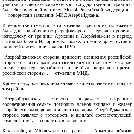
участке
армяно-азербайджанской государственной границы
был сбит военный вертолет Ми-24 Российской Федерации",
— говорится в заявлении МИД Азербайджана.
В ведомстве отметили, что команда стрелять на поражение
была дана ошибочно по ряду факторов — вертолет пролетал
неподалеку от границы Армении и Азербайджана в период
активных боев в Нагорном Карабахе, в темное время суток и
на малой высоте, вне радаров ПВО.
"Азербайджанская сторона приносит извинения российской
стороне в связи с данным трагическим инцидентом, который
носит характер случайности и не был направлен против
российской стороны", — отметил в МИД.
Кроме этого, российские военные самолеты ранее не летали в
том районе.
"Азербайджанская сторона выражает искренние
соболезнования семьям погибших членов экипажа и желает
скорейшего выздоровления пострадавшим. Азербайджанская
сторона заявляет о готовности к выплате соответствующей
компенсации", — говорится в заявлении.
Как сообщал MIGnews.com.uа ранее, в Армении
вблизи