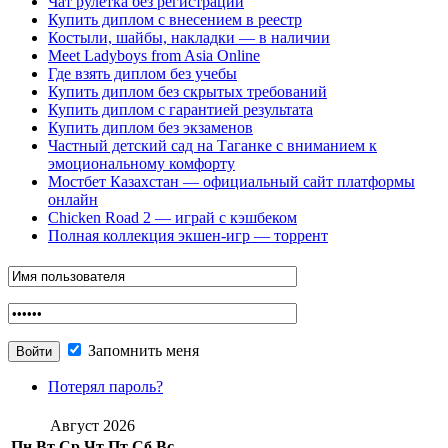
Чат рулетка без регистрации
Купить диплом с внесением в реестр
Костыли, шайбы, накладки — в наличии
Meet Ladyboys from Asia Online
Где взять диплом без учебы
Купить диплом без скрытых требований
Купить диплом с гарантией результата
Купить диплом без экзаменов
Частный детский сад на Таганке с вниманием к
эмоциональному комфорту
Мостбет Казахстан — официальный сайт платформы
онлайн
Chicken Road 2 — играй с кэшбеком
Полная коллекция экшен-игр — торрент
Запомнить меня
Потерял пароль?
Август 2026
Пн
Вт
Ср
Чт
Пт
Сб
Вс