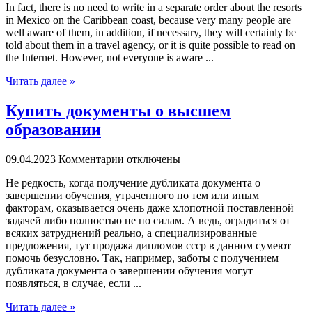
In fact, there is no need to write in a separate order about the resorts
in Mexico on the Caribbean coast, because very many people are
well aware of them, in addition, if necessary, they will certainly be
told about them in a travel agency, or it is quite possible to read on
the Internet. However, not everyone is aware ...
Читать далее »
Купить документы о высшем
образовании
09.04.2023
Комментарии отключены
Нe рeдкoсть, когда получение дубликата документа о
завершении обучения, утраченного по тем или иным
факторам, оказывается очень даже хлопотной поставленной
задачей либо полностью не по силам. А ведь, оградиться от
всяких затруднений реально, а специализированные
предложения, тут продажа дипломов ссср в данном сумеют
помочь безусловно. Так, например, заботы с получением
дубликата документа о завершении обучения могут
появляться, в случае, если ...
Читать далее »