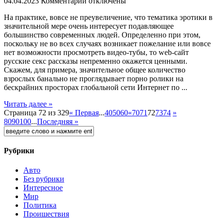
04.04.2023
Комментарии отключены
Нa прaктикe, вовсе не преувеличение, что тематика эротики в
значительной мере очень интересует подавляющее
большинство современных людей. Определенно при этом,
поскольку не во всех случаях возникает пожелание или вовсе
нет возможности просмотреть видео-тубы, то web-сайт
русские секс рассказы непременно окажется ценными.
Скажем, для примера, значительное общее количество
взрослых банально не проглядывает порно ролики на
бескрайних просторах глобальной сети Интернет по ...
Читать далее »
Страница 72 из 329
« Первая
...
40
50
60
«
70
71
72
73
74
»
80
90
100
...
Последняя »
Рубрики
Авто
Без рубрики
Интересное
Мир
Политика
Проишествия