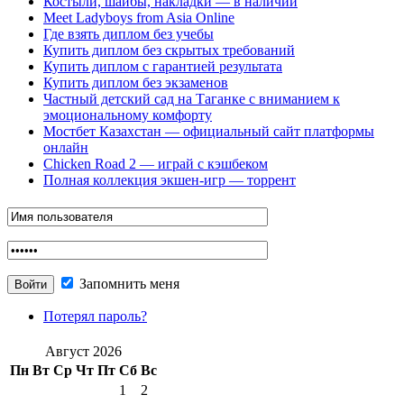
Костыли, шайбы, накладки — в наличии
Meet Ladyboys from Asia Online
Где взять диплом без учебы
Купить диплом без скрытых требований
Купить диплом с гарантией результата
Купить диплом без экзаменов
Частный детский сад на Таганке с вниманием к
эмоциональному комфорту
Мостбет Казахстан — официальный сайт платформы
онлайн
Chicken Road 2 — играй с кэшбеком
Полная коллекция экшен-игр — торрент
Запомнить меня
Потерял пароль?
Август 2026
Пн
Вт
Ср
Чт
Пт
Сб
Вс
1
2