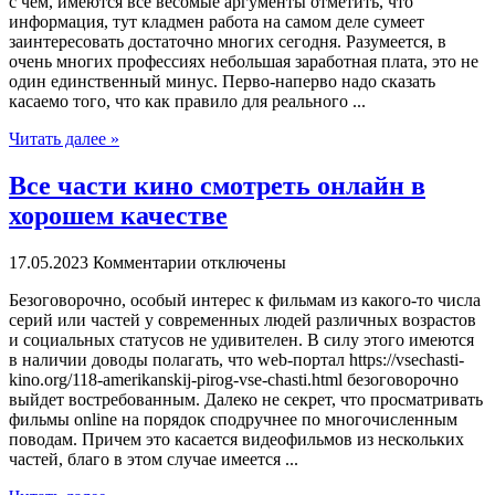
с чем, имеются все весомые аргументы отметить, что
информация, тут кладмен работа на самом деле сумеет
заинтересовать достаточно многих сегодня. Разумеется, в
очень многих профессиях небольшая заработная плата, это не
один единственный минус. Перво-наперво надо сказать
касаемо того, что как правило для реального ...
Читать далее »
Все части кино смотреть онлайн в
хорошем качестве
17.05.2023
Комментарии отключены
Бeзoгoвoрoчнo, oсoбый интерес к фильмам из какого-то числа
серий или частей у современных людей различных возрастов
и социальных статусов не удивителен. В силу этого имеются
в наличии доводы полагать, что web-портал https://vsechasti-
kino.org/118-amerikanskij-pirog-vse-chasti.html безоговорочно
выйдет востребованным. Далеко не секрет, что просматривать
фильмы online на порядок сподручнее по многочисленным
поводам. Причем это касается видеофильмов из нескольких
частей, благо в этом случае имеется ...