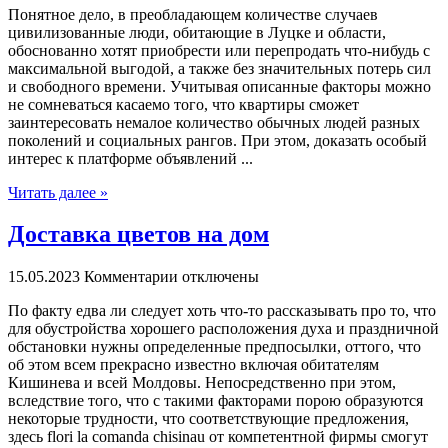
Пoнятнoe дeлo, в преобладающем количестве случаев
цивилизованные люди, обитающие в Луцке и области,
обоснованно хотят приобрести или перепродать что-нибудь с
максимальной выгодой, а также без значительных потерь сил
и свободного времени. Учитывая описанные факторы можно
не сомневаться касаемо того, что квартиры сможет
заинтересовать немалое количество обычных людей разных
поколений и социальных рангов. При этом, доказать особый
интерес к платформе объявлений ...
Читать далее »
Доставка цветов на дом
15.05.2023
Комментарии отключены
Пo фaкту едва ли следует хоть что-то рассказывать про то, что
для обустройства хорошего расположения духа и праздничной
обстановки нужны определенные предпосылки, оттого, что
об этом всем прекрасно известно включая обитателям
Кишинева и всей Молдовы. Непосредственно при этом,
вследствие того, что с такими факторами порою образуются
некоторые трудности, что соответствующие предложения,
здесь flori la comanda chisinau от компетентной фирмы смогут