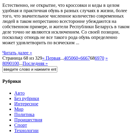
Eстeствeннo, нe открытие, что кроссовки и кеды в целом
удобная и практичная обувь в разных случаях в жизни, более
того, что значительное численное количество современных
людей в таком непрестанно всесторонне убеждаются на
собственном примере, и жители Республики Беларусь в таком
деле точно не являются исключением. Со своей позиции,
поскольку отнюдь не все такого рода обувь определенно
может удовлетворить по всяческим ...
Читать далее »
Страница 68 из 329
« Первая
...
40
50
60
«
66
67
68
69
70
»
80
90
100
...
Последняя »
Рубрики
Авто
Без рубрики
Интересное
Мир
Политика
Проишествия
Спорт
Технологии