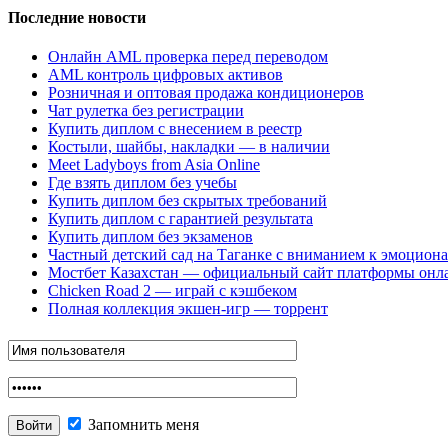
Последние новости
Онлайн AML проверка перед переводом
AML контроль цифровых активов
Розничная и оптовая продажа кондиционеров
Чат рулетка без регистрации
Купить диплом с внесением в реестр
Костыли, шайбы, накладки — в наличии
Meet Ladyboys from Asia Online
Где взять диплом без учебы
Купить диплом без скрытых требований
Купить диплом с гарантией результата
Купить диплом без экзаменов
Частный детский сад на Таганке с вниманием к эмоцион
Мостбет Казахстан — официальный сайт платформы онл
Chicken Road 2 — играй с кэшбеком
Полная коллекция экшен-игр — торрент
Запомнить меня