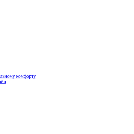
альному комфорту
айн