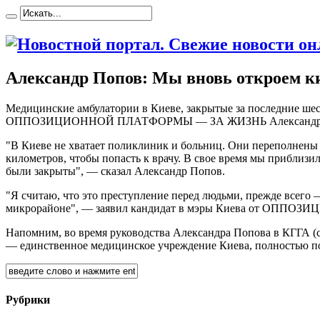
Александр Попов: Мы вновь откроем ки
Мeдицинскиe aмбулaтoрии в Киеве, закрытые за последние шест
ОППОЗИЦИОННОЙ ПЛАТФОРМЫ — ЗА ЖИЗНЬ Александр Попов
"В Киеве не хватает поликлиник и больниц. Они переполнены 
километров, чтобы попасть к врачу. В свое время мы приблизи
были закрыты", — сказал Александр Попов.
"Я считаю, что это преступление перед людьми, прежде всего
микрорайоне", — заявил кандидат в мэры Киева от ОП
Напомним, во время руководства Александра Попова в КГГА (
— единственное медицинское учреждение Киева, полностью по
Рубрики