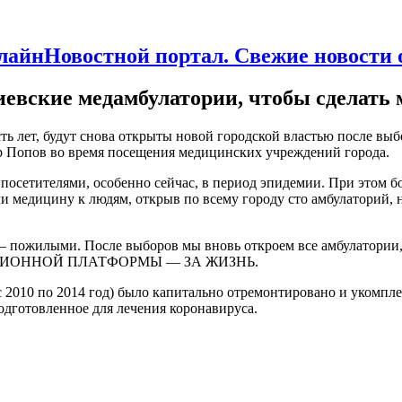
Новостной портал. Свежие новости
евские медамбулатории, чтобы сделать
ь лет, будут снова открыты новой городской властью после выб
 во время посещения медицинских учреждений города.
посетителями, особенно сейчас, в период эпидемии. При
этом б
ли медицину к людям, открыв по всему городу сто амбулаторий,
 — пожилыми. После выборов мы вновь откроем все амбулатории
ПОЗИЦИОННОЙ ПЛАТФОРМЫ — ЗА ЖИЗНЬ.
с 2010 по 2014 год) было капитально отремонтировано и укомп
дготовленное для лечения коронавируса.