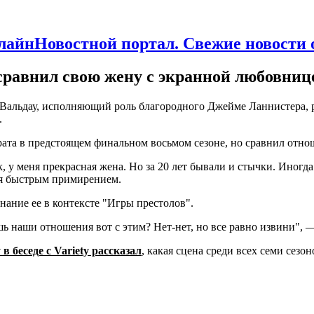
Новостной портал. Свежие новости
сравнил свою жену с экранной любовниц
-Вальдау, исполняющий роль благородного Джейме Ланнистера, р
.
 брата в предстоящем финальном восьмом сезоне, но сравнил отно
 у меня прекрасная жена. Но за 20 лет бывали и стычки. Иногда
ся быстрым примирением.
нание ее в контексте "Игры престолов".
ь наши отношения вот с этим? Нет-нет, но все равно извини", —
 беседе с Variety рассказал
, какая сцена среди всех семи сез