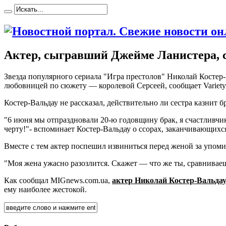
Актер, сыгравший Джейме Ланистера, 
Звeздa популярного сериала "Игра престолов" Николай Костер
любовницей по сюжету — королевой Серсеей, с
ообщает Variety
Костер-Вальдау не рассказал, действительно ли сестра казнит
"6 июня мы отпраздновали 20-ю годовщину брак, я счастливчик,
черту!"- вспоминает Костер-Вальдау о ссорах, заканчивающих
Вместе с тем актер поспешил извиниться перед женой за упоми
"Моя жена ужасно разозлится. Скажет — что же ты, сравниваеш
Как сообщал MIGnews.com.ua,
актер Николай Костер-Вальдау в
ему наиболее жестокой.