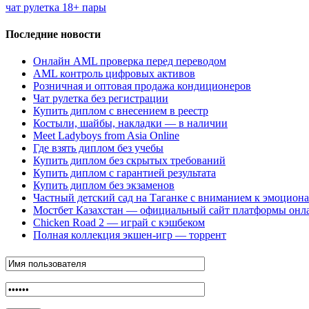
чат рулетка 18+ пары
Последние новости
Онлайн AML проверка перед переводом
AML контроль цифровых активов
Розничная и оптовая продажа кондиционеров
Чат рулетка без регистрации
Купить диплом с внесением в реестр
Костыли, шайбы, накладки — в наличии
Meet Ladyboys from Asia Online
Где взять диплом без учебы
Купить диплом без скрытых требований
Купить диплом с гарантией результата
Купить диплом без экзаменов
Частный детский сад на Таганке с вниманием к эмоцион
Мостбет Казахстан — официальный сайт платформы онл
Chicken Road 2 — играй с кэшбеком
Полная коллекция экшен-игр — торрент