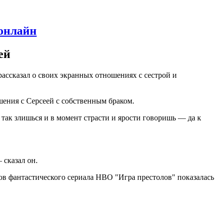
 онлайн
ей
ассказал о своих экранных отношениях с сестрой и
шения с Серсеей с собственным браком.
 так злишься и в момент страсти и ярости говоришь — да к
 сказал он.
онов фантастического сериала HBO "Игра престолов" показалась